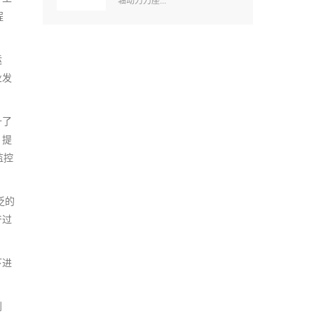
轴动力刀座...
程
运
业发
升了
，提
监控
泛的
产过
下进
创