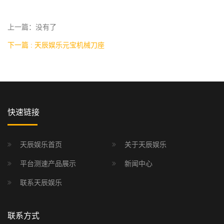
上一篇：没有了
下一篇 : 天辰娱乐元宝机械刀座
快速链接
天辰娱乐首页
关于天辰娱乐
平台测速产品展示
新闻中心
联系天辰娱乐
联系方式