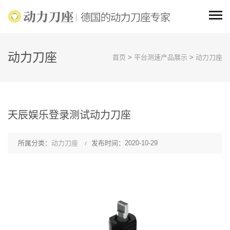
动力刀座
首页
>
平台测速产品展示
>
动力刀座
天辰娱乐登录测试动力刀座
所属分类：
动力刀座
发布时间：2020-10-29