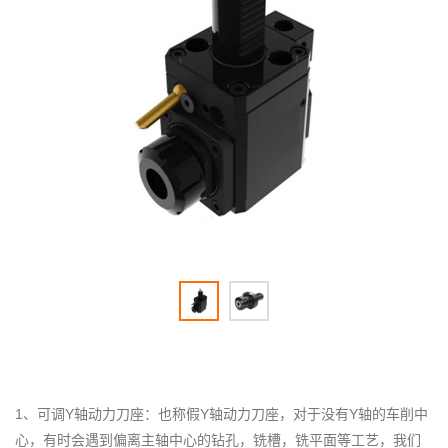
1、可调Y轴动力刀座：也称假Y轴动力刀座，对于没有Y轴的车削中
心，有时会遇到偏离主轴中心的钻孔，铣槽，铣平面等工艺，我们