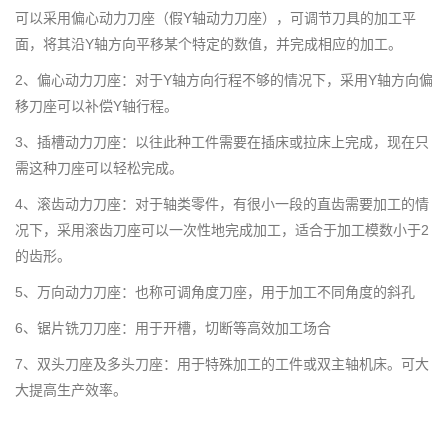
可以采用偏心动力刀座（假Y轴动力刀座），可调节刀具的加工平
面，将其沿Y轴方向平移某个特定的数值，并完成相应的加工。
2、偏心动力刀座：对于Y轴方向行程不够的情况下，采用Y轴方向偏
移刀座可以补偿Y轴行程。
3、插槽动力刀座：以往此种工件需要在插床或拉床上完成，现在只
需这种刀座可以轻松完成。
4、滚齿动力刀座：对于轴类零件，有很小一段的直齿需要加工的情
况下，采用滚齿刀座可以一次性地完成加工，适合于加工模数小于2
的齿形。
5、万向动力刀座：也称可调角度刀座，用于加工不同角度的斜孔
6、锯片铣刀刀座：用于开槽，切断等高效加工场合
7、双头刀座及多头刀座：用于特殊加工的工件或双主轴机床。可大
大提高生产效率。