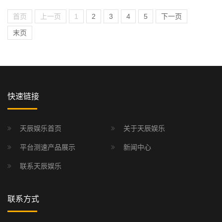
首页
上一页
1
2
3
4
5
下一页
末页
快速链接
天辰娱乐首页
关于天辰娱乐
平台测速产品展示
新闻中心
联系天辰娱乐
联系方式