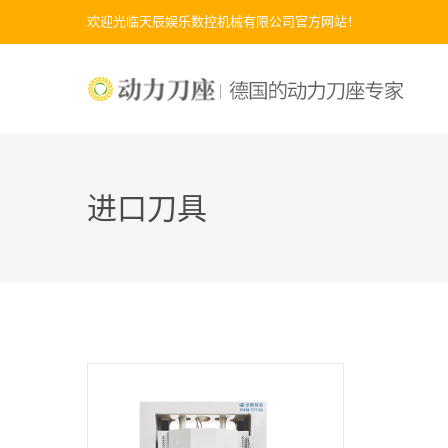
欢迎光临天辰娱乐数控机械有限公司官方网站！
进口刀具