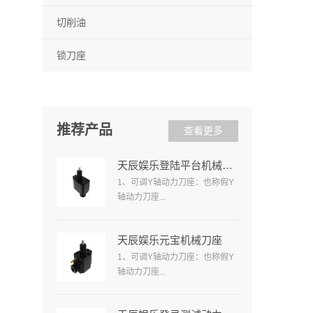
切削油
锁刀座
推荐产品
查看更多
天辰娱乐登陆平台机械刀座
1、可调Y轴动力刀座：也称假Y
轴动力刀座...
天辰娱乐元宝机械刀座
1、可调Y轴动力刀座：也称假Y
轴动力刀座...