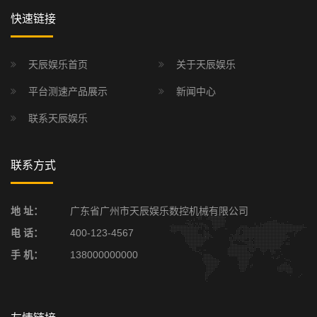
快速链接
天辰娱乐首页
关于天辰娱乐
平台测速产品展示
新闻中心
联系天辰娱乐
联系方式
地 址：
广东省广州市天辰娱乐数控机械有限公司
电 话：
400-123-4567
手 机：
138000000000