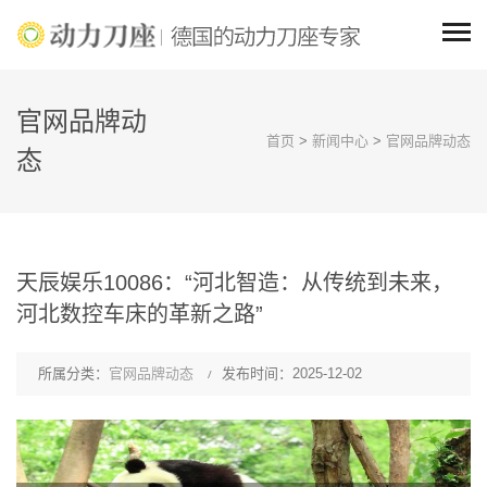
官网品牌动
首页
>
新闻中心
>
官网品牌动态
态
天辰娱乐10086：“河北智造：从传统到未来，
河北数控车床的革新之路”
所属分类：
官网品牌动态
发布时间：2025-12-02